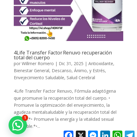
4Life Transfer Factor Renuvo recuperación
total del cuerpo
por
Willmer Romero
|
Dic 31, 2025
|
Antioxidante
,
Bienestar General
,
Descanso, Ánimo, y Estrés
,
Envejecimiento Saludable
,
Salud Cerebral
4Life Transfer Factor Renuvo, Fórmula adaptógena
que promueve la recuperación total del cuerpo. •
Promueve la optimización del envejecimiento, la
agudeza mentalsaludable y la recuperación total del
1
cuerpo.*• Promueve la energía y la vitalidad sexual
saludable.*•...
Facebook
X
Messenger
LinkedIn
Whats
T