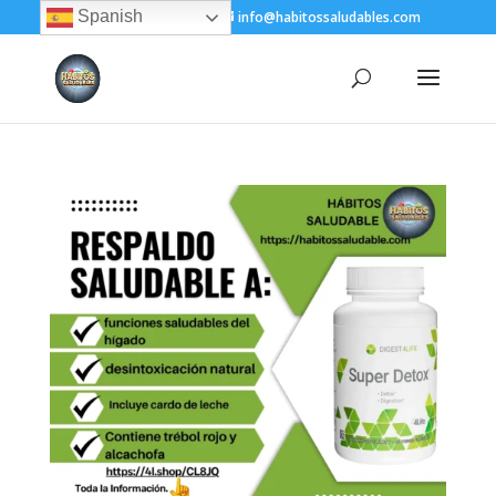
Spanish
+(505) 8200-1450
info@habitossaludables.com