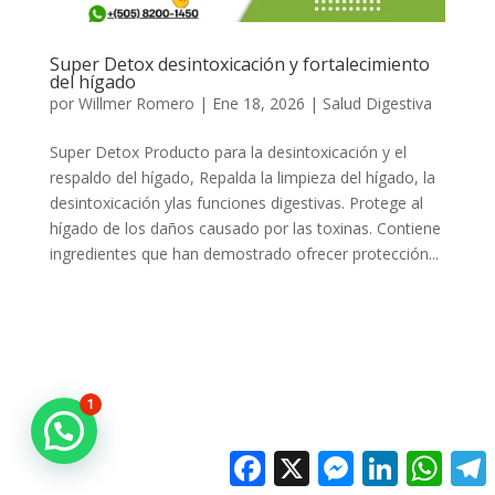
Super Detox desintoxicación y fortalecimiento
del hígado
por
Willmer Romero
|
Ene 18, 2026
|
Salud Digestiva
Super Detox Producto para la desintoxicación y el
respaldo del hígado, Repalda la limpieza del hígado, la
desintoxicación ylas funciones digestivas. Protege al
hígado de los daños causado por las toxinas. Contiene
ingredientes que han demostrado ofrecer protección...
1
Facebook
X
Messenger
LinkedIn
Whats
T