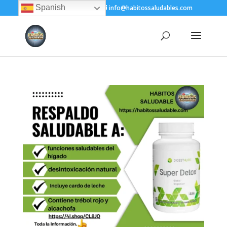
Spanish
+(505) 8200-1450
info@habitossaludables.com