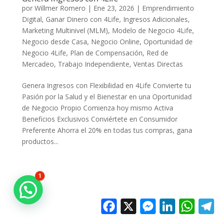
por
Willmer Romero
|
Ene 23, 2026
|
Emprendimiento
Digital
,
Ganar Dinero con 4Life
,
Ingresos Adicionales
,
Marketing Multinivel (MLM)
,
Modelo de Negocio 4Life
,
Negocio desde Casa
,
Negocio Online
,
Oportunidad de
Negocio 4Life
,
Plan de Compensación
,
Red de
Mercadeo
,
Trabajo Independiente
,
Ventas Directas
Genera Ingresos con Flexibilidad en 4Life Convierte tu
Pasión por la Salud y el Bienestar en una Oportunidad
de Negocio Propio Comienza hoy mismo Activa
Beneficios Exclusivos Conviértete en Consumidor
Preferente Ahorra el 20% en todas tus compras, gana
productos...
1
Facebook
X
Messenger
LinkedIn
Whats
T