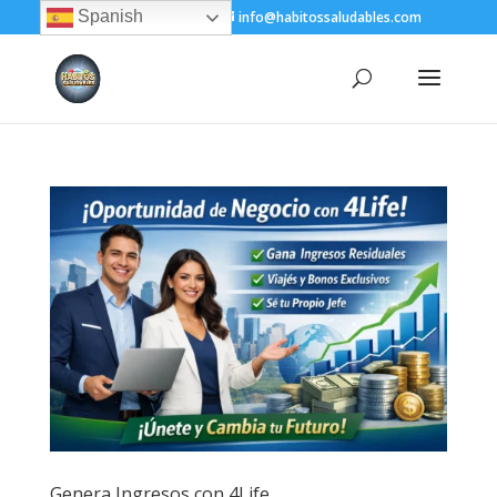
Spanish
+(505) 8200-1450
info@habitossaludables.com
Genera Ingresos con 4Life