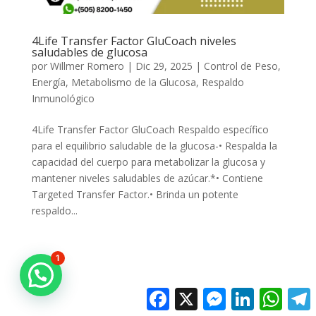
4Life Transfer Factor GluCoach niveles
saludables de glucosa
por
Willmer Romero
|
Dic 29, 2025
|
Control de Peso
,
Energía
,
Metabolismo de la Glucosa
,
Respaldo
Inmunológico
4Life Transfer Factor GluCoach Respaldo específico
para el equilibrio saludable de la glucosa-• Respalda la
capacidad del cuerpo para metabolizar la glucosa y
mantener niveles saludables de azúcar.*• Contiene
Targeted Transfer Factor.• Brinda un potente
respaldo...
1
Facebook
X
Messenger
LinkedIn
Whats
T