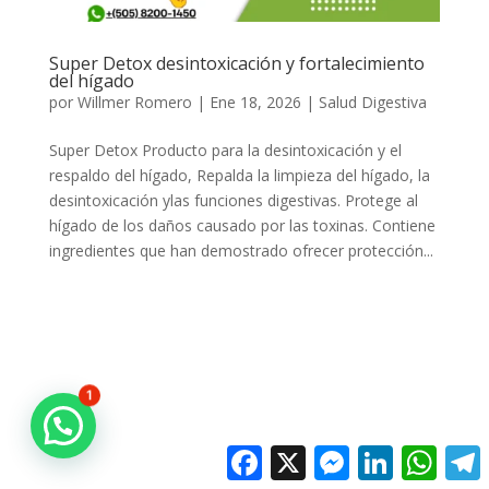
Super Detox desintoxicación y fortalecimiento
del hígado
por
Willmer Romero
|
Ene 18, 2026
|
Salud Digestiva
Super Detox Producto para la desintoxicación y el
respaldo del hígado, Repalda la limpieza del hígado, la
desintoxicación ylas funciones digestivas. Protege al
hígado de los daños causado por las toxinas. Contiene
ingredientes que han demostrado ofrecer protección...
1
Facebook
X
Messenger
LinkedIn
Whats
T