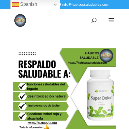
Spanish
+(505) 8200-1450
info@habitossaludables.com