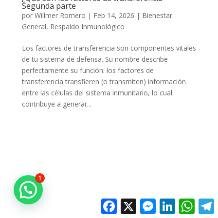
Segunda parte
por
Willmer Romero
|
Feb 14, 2026
|
Bienestar
General
,
Respaldo Inmunológico
Los factores de transferencia son componentes vitales
de tu sistema de defensa. Su nombre describe
perfectamente su función: los factores de
transferencia transfieren (o transmiten) información
entre las células del sistema inmunitario, lo cual
contribuye a generar...
1
Facebook
X
Messenger
LinkedIn
Whats
T