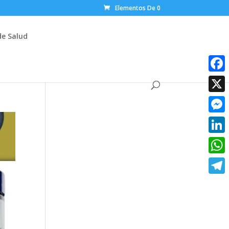
Elementos De 0
de Salud
Faceb
X
Messe
Linke
What
Teleg