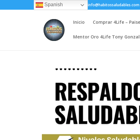
Spanish
+(505) 8200-1450
info@habitossaludables.com
Inicio
Comprar 4Life – Pais
Mentor Oro 4Life Tony Gonza